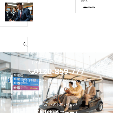
期
イ
【完
滞
へ
全
在
の
ガ
ビ
引
イ
ザ
っ
ド】
越
タ
S
し
イ
e
完
移
a
全
住
r
ガ
お気軽にお問い合わせください
後
c
イ
に
0120-859-777
h
ド
必
f
｜
受付時間：月〜土（祝日除く）9:00〜18:00
要
o
費
な
r
用・
届
:
ビ
出
メールからのお問い合わせ
ザ・
と
生
無料相談フォーム
手