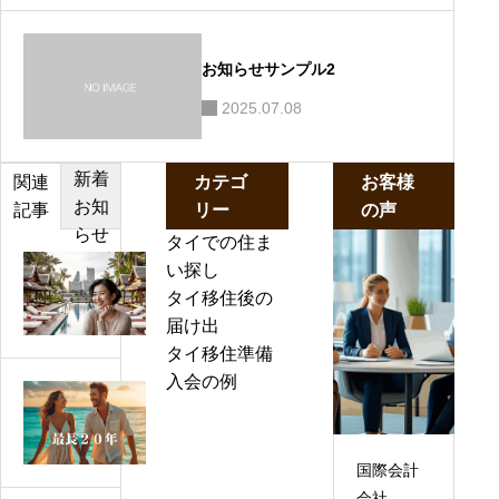
お知らせサンプル2
2025.07.08
新着
カテゴ
お客様
関連
お知
リー
の声
記事
らせ
タイでの住ま
【2
い探し
0
タイ移住後の
2
届け出
5
タイ移住準備
年
入会の例
タ
最
イ
新
の
版】
国際会計
長
タ
会社